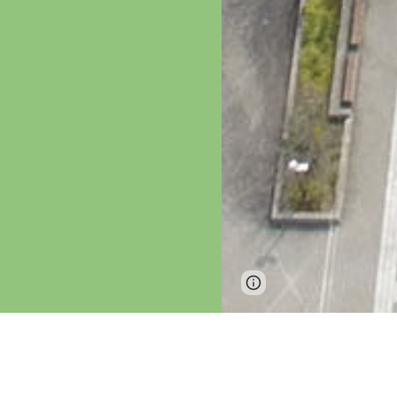
Page
Report abus
updated
更新情報