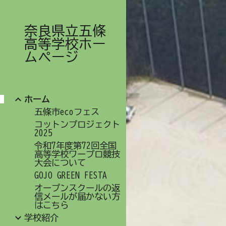
Sk
奈良県立五條
高等学校ホー
ムページ
ホーム
五條市ecoフェス
コットンプロジェクト
2025
令和7年度第72回全国
高等学校ワープロ競技
大会について
GOJO GREEN FESTA
オープンスクールの返
信メールが届かない方
はこちら
学校紹介