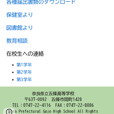
各種届出書類のダウンロード
保健室より
図書館より
教育相談
在校生へ
の連絡
第1学年
第2学年
第3学年
五條高等学校
奈良県立
〒637-0092 五條市岡町1428
TEL：0747-22-4116 FAX：0747-22-8086
Nara Prefectural Gojo High School
All Rights