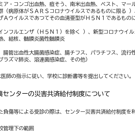
ミア・コンゴ出血熱、痘そう、南米出血熱、ペスト、マー
群（病原体がＳＡＲＳコロナウイルスであるものに限る ）
ザＡウイルスであつてその血清亜型がＨ５Ｎ１であるものに
ンフルエンザ（Ｈ５Ｎ１）を除く ）、新型コロナウイルス（
熱、結核、髄膜炎菌性髄膜炎
、腸管出血性大腸菌感染症、腸チフス、パラチフス、流行
プラズマ肺炎、溶連菌感染症、その他）
は医師の指示に従い、学校に診断書等を提出してください。
興センターの災害共済給付制度について
た負傷等による受診の際は、センター災害共済給付制度を
校管理下の範囲