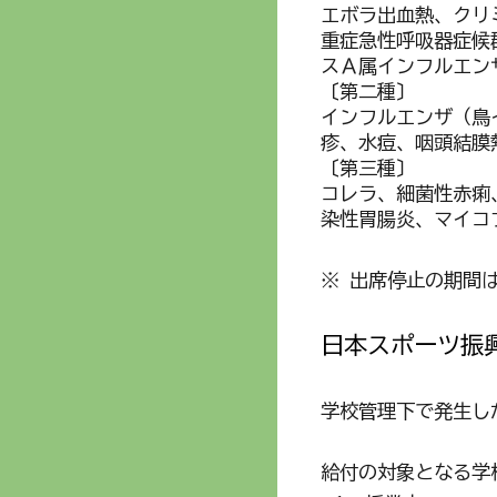
エボラ出血熱、クリ
重症急性呼吸器症候
スＡ属インフルエン
〔第二種〕
インフルエンザ（鳥イ
疹、水痘、咽頭結膜
〔第三種〕
コレラ、細菌性赤痢
染性胃腸炎、マイコ
※ 出席停止の期間
日本スポーツ振
学校管理下で発生し
給付の対象となる学