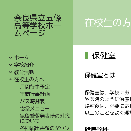
Sk
奈良県立五條
在校生の
高等学校ホー
ムページ
保健室
ホーム
学校紹介
教育活動
保健室とは
在校生の方へ
月間行事予定
保健室は、学校にお
年間行事計画
や医院のように治療
バス時刻表
帰宅後は、必要に応
食堂メニュー
以上のことをよく理
気象警報発表時の対応
について
各種届出書類のダウン
健康診断