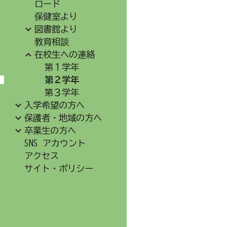
ロード
保健室より
図書館より
教育相談
在校生への連絡
第１学年
第２学年
第３学年
入学希望の方へ
保護者・地域の方へ
卒業生の方へ
SNS アカウント
アクセス
サイト・ポリシー