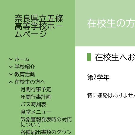
Sk
奈良県立五條
在校生の
高等学校ホー
ムページ
在校生へお
ホーム
学校紹介
教育活動
第
2
学年
在校生の方へ
月間行事予定
特に連絡はありませ
年間行事計画
バス時刻表
食堂メニュー
気象警報発表時の対応
について
各種届出書類のダウン