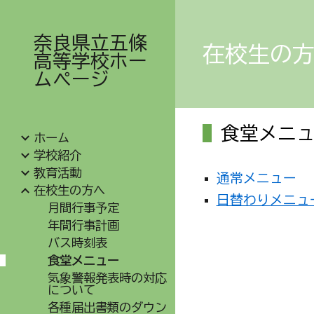
Sk
奈良県立五條
在校生の
高等学校ホー
ムページ
食堂メニ
ホーム
学校紹介
教育活動
通常メニュー
在校生の方へ
日替わりメニュ
月間行事予定
年間行事計画
バス時刻表
食堂メニュー
気象警報発表時の対応
について
各種届出書類のダウン