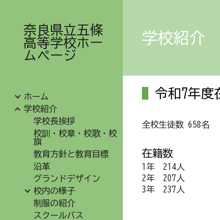
Sk
奈良県立五條
学校紹介
高等学校ホー
ムページ
令和7年度
ホーム
学校紹介
学校長挨拶
全校生徒数 658名
校訓・校章・校歌・校
旗
在籍数
教育方針と教育目標
沿革
1年 214人
2年 207人
グランドデザイン
3年 237人
校内の様子
制服の紹介
スクールバス