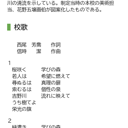
川の清流を示している。制定当時の本校の美術担
当、花野五壌画伯が図案化したものである。
校歌
西尾 芳喬 作詞
信時 潔 作曲
１
桜咲く 学びの森
若人は 希望に燃えて
尋ぬるは 真理の扉
索むるは 個性の泉
吉野川 流れに映えて
うち樹てよ
栄光の旗
２
緑濃き 学びの森