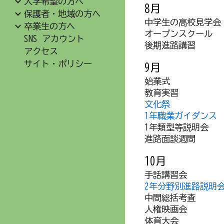
入学希望の方へ
8月
保護者・地域の方へ
中学生の高校見学会
卒業生の方へ
オープン
スクール
SNS アカウント
後期進路講習
アクセス
サイト・ポリシー
9月
始業式
教育実習
文化祭
1年職業ガイダンス
1年類型等説明会
進路面談週間
10月
手話講習会
2年分野別進路説明
中間総括考査
人権映画会
体育大会