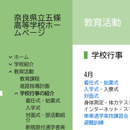
Sk
奈良県立五條
教育活動
高等学校ホー
ムページ
学校行事
ホーム
学校紹介
教育活動
4月
教育課程
着任式・始業式
進路指導計画
入学式
・入寮式
学校行事の紹介
対面式
着任式・始業式
身体測定・体力テス
入学式
インターネット・ス
対面式・部活動紹
単車通学実技講習会
介
避難訓練
新規原付通学者実