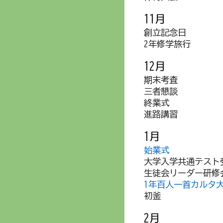
11月
創立記念日
2年修学旅行
12月
期末考査
三者懇談
終業式
進路講習
1月
始業式
大学入学共通テスト
生徒会リーダー研修
1年百人一首カルタ
初釜
2月