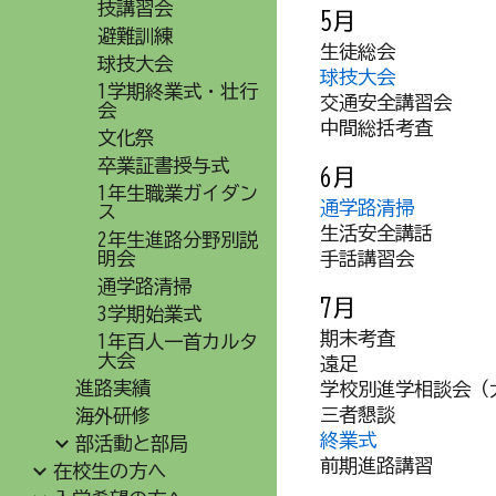
技講習会
5月
避難訓練
生徒総会
球技大会
球技大会
1学期終業式・壮行
交通安全講習会
会
中間総括考査
文化祭
卒業証書授与式
6月
1年生職業ガイダン
通学路清掃
ス
生活安全講話
2年生進路分野別説
明会
手話講習会
通学路清掃
7月
3学期始業式
期末考査
1年百人一首カルタ
大会
遠足
進路実績
学校別進学相談会（
三者懇談
海外研修
終業式
部活動と部局
前期進路講習
在校生の方へ