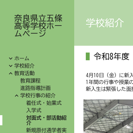
Sk
奈良県立五條
学校紹介
高等学校ホー
ムページ
令和
8
年
ホーム
学校紹介
教育活動
4月10日（金）に
教育課程
1年間の行事や授業
進路指導計画
新入生は緊張した面
学校行事の紹介
着任式・始業式
入学式
対面式・部活動紹
介
新規原付通学者実