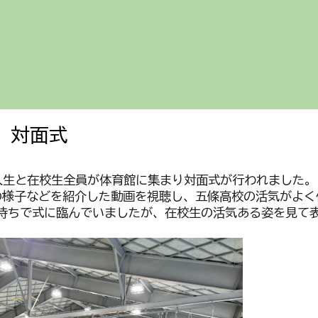
ip to main content
Skip to navigat
度
対面式
新入生と在校生全員が体育館に集まり対面式が行われました。
の様子などを紹介した動画を視聴し、五條高校の活気がよく
持ちで式に臨んでいましたが、在校生の活気ある姿を見て