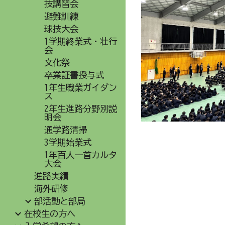
技講習会
避難訓練
球技大会
1学期終業式・壮行
会
文化祭
卒業証書授与式
1年生職業ガイダン
ス
2年生進路分野別説
明会
通学路清掃
3学期始業式
1年百人一首カルタ
大会
進路実績
海外研修
部活動と部局
在校生の方へ