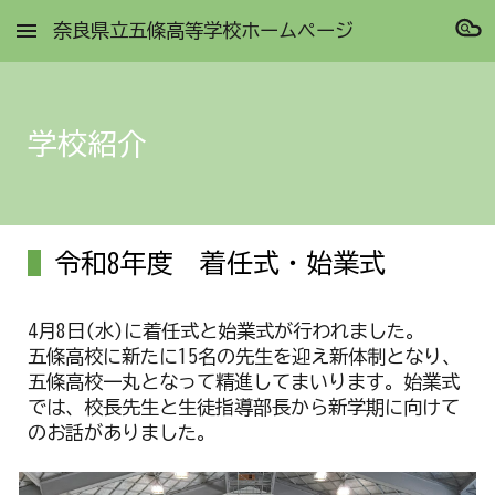
奈良県立五條高等学校ホームページ
Skip to main content
Skip to navigation
学校紹介
令和
8
年度
着任式・始業式
4月8日(水)に着任式と始業式が行われました。
五條高校に新たに15名の先生を迎え新体制となり、
五條高校一丸となって精進してまいります。始業式
では、校長先生と生徒指導部長から新学期に向けて
のお話がありました。