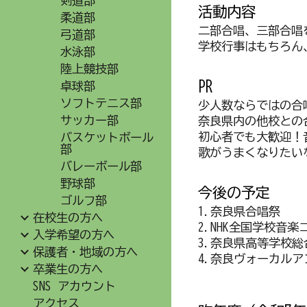
剣道部
活動
内容
柔道部
二部合唱、三部合唱
弓道部
学校行事はもちろん
水泳部
陸上競技部
PR
卓球部
ソフトテニス部
少人数ならではの合
サッカー部
奈良県内の他校との
初心者でも大歓迎！
バスケットボール
部
歌がうまくなりたい
バレーボール部
野球部
今後の予定
ゴルフ部
1.奈良県合唱祭
在校生の方へ
2.NHK全国学校音
入学希望の方へ
3.奈良県高等学校
保護者・地域の方へ
4.奈良ヴォーカル
卒業生の方へ
SNS アカウント
アクセス