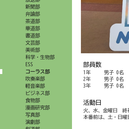
新聞部
弁論部
茶道部
華道部
書道部
文芸部
美術部
科学・生物部
部員数
ESS
コーラス部
1年
男子 0名
吹奏楽部
2年
男子 0名
3年
男子 0名
軽音楽部
ビジネス部
食物部
活動日
漫画研究部
火、水、金曜日 終礼
写真部
本番前は、土・日曜
演劇部