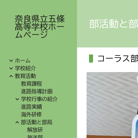
Sk
奈良県立五條
部活動と
高等学校ホー
ムページ
コーラス
ホーム
学校紹介
教育活動
教育課程
進路指導計画
学校行事の紹介
進路実績
海外研修
部活動と部局
解放研
放送部