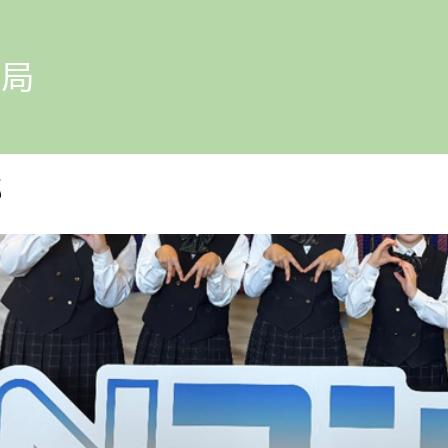
ip to main content
Skip to navigat
部局
部