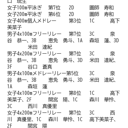
口 琉生
女子100m平泳ぎ
第7位
2D
圖師 寿和
女子200m平泳ぎ
第6位
2D
圖師 寿和
女子400m個人メドレー
第3位
1C
高下
美菜子
男子4x100mフリーリレー
第7位
3C
泉
谷 恭一、3B
恵免 勇斗、1A
森垣 蓮、3D
米田 達紀
男子4x200mフリーリレー
第7位
3C
泉
谷 恭一、3B
恵免 勇斗、3D
米田 達紀、
3F
谷口 蒼真
男子4x100mメドレーリレー第5位
3C
泉
谷 恭一、3B
恵免 勇斗、3D
米田 達紀、
1A
森垣 蓮
女子4x100mフリーリレー
第8位
1C
高下
美菜子、2F
間宮 陽、1C
森川 華怜、
3C
西川 真優里
女子4x200mフリーリレー
第7位
3C
西
川 真優里、1C
森川 華怜、1C
高下美菜子、
2F
間宮 陽